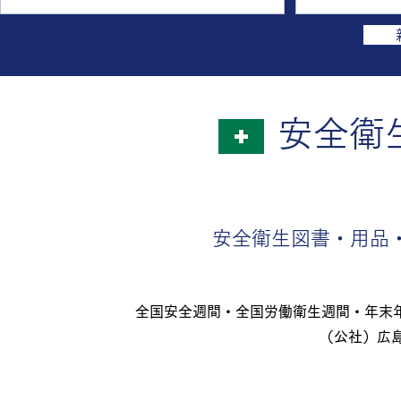
り感謝状が授与されました。 佐藤卓已前
労死等の労災
副会長は、永年にわたり当協会の副会長並
般） 労働行
びに福山支部長の重責を担われ、労働行政
衛生週間」を1
の推進に深く貢献された功績をたたえ、こ
厚生労働省で
のたび広島労働局長より感謝状が授与され
ひとりひとり
たものです。 ＜画像左から 佐藤卓已 前副
かに みんな
​安全
会長 宮原真太郎 広島労働局長＞ ・（公
ーガンとして
社）全国労働基準関係団体連合会からのお
働衛生週間」
知らせ R8/8/5 最新の労働関係法の基本
ので、お知ら
を全8回で体系的に解説するセミナーを
より一層の向
オンラインで受講しませんか? ・中災防か
図るとともに
安全衛生図書・用品
ら第42回安全衛生標語が発表されました
の定着を目指
R8/8/5 中災防から第42回安全衛生標語が
れましては、
発表され、令和9年 年間標語は、 ファ
間中に、事業
インプレーより ノーエラー ゼロ災職場
者等が連携・
全国安全週間・全国労働衛生週間・年末
は みんなが主役 令和8年度 年末年始無
やスローガン
（公社）広
災害運動標
しょう。