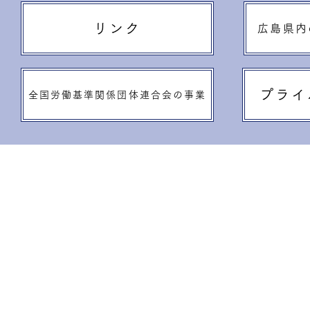
リンク
広島県内
プライ
全国労働基準関係団体連合会の事業
▼
講習・大会等
▼
新着情報
講習の追加・
​年
間開催日日程表
​お知らせ
講習案内
イベント
​講習会場案内
​
支部からの
​安全大会・集会
労働行政関係