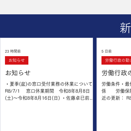
23 時間前
5 日前
お知らせ
労働行政の動
お知らせ
労働行政
・夏季(盆)の窓口受付業務の休業について
労働条件・
R8/7/1 窓口休業期間 令和8年8月8日
係 労働保
(土)～令和8年8月16日(日) ・佐藤卓已前副
近の更新： R8/8/4 令和8年
会長に広島労働局長より感謝状が授与され
生週間」を1
ました R8/8/7 今年6月の社員総会でご
般） R8/7/27 共
勇退された当協会の佐藤卓已前副会長に、
ク）プロジェ
令和8年8月5日、宮原真太郎広島労働局長よ
係） R8/7/16 令和