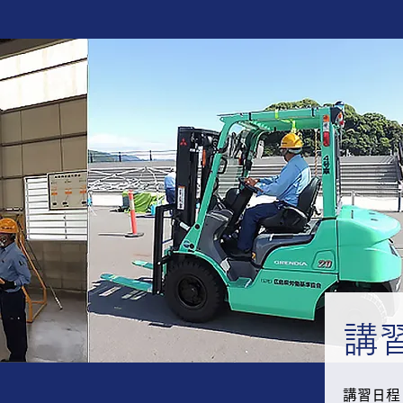
​
​講習日