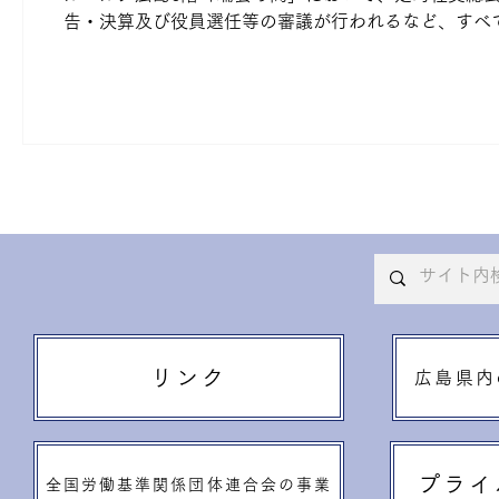
告・決算及び役員選任等の審議が行われるなど、すべて
代表理事会長 ・令和8年度第1回理事会(Web方式)が開催さ
るweb方式にて、令和８年度第1回理事会を開催いた
れ、すべての審議について異議なく承認・了承されま
ました。 参加者 吉永代表理事会長 横山専務理事 法宗
R8/3/9 令和8年3月4日(水) 広島市中区基町6−
催されました
リンク
広島県内
プライ
全国労働基準関係団体連合会の事業