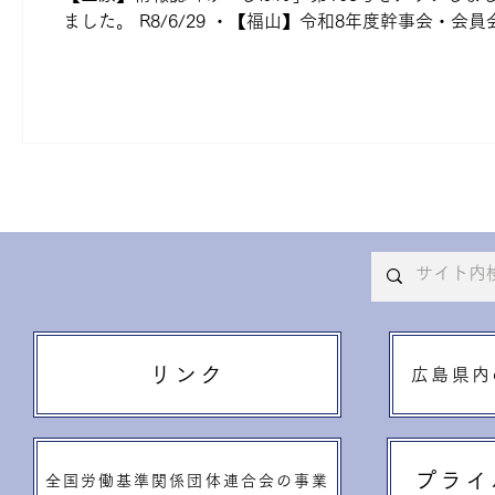
ました。 R8/6/29 ・【福山】令和8年度幹事会・会
スルホテルにおいて、令和8年度幹事会・会員会議が幹
告、令和8年度事業計画、役員選任が承認されました。
長から安全衛生講話をしていただき、会員会議を終了し
R8/3/17 ・【尾道】尾道支部会員向けアンケートにご
健センターのご案内 R7/4/1 ・【呉】水曜日休業（週
案内 R3/5/19
リンク
広島県内
プライ
全国労働基準関係団体連合会の事業